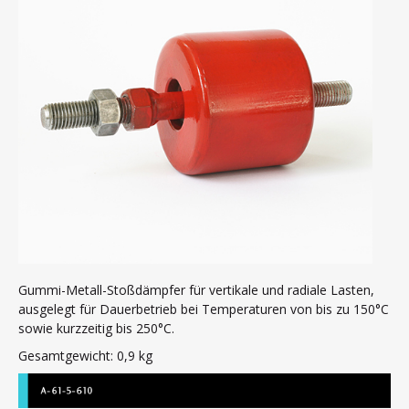
Stoßdämpfer für Luftkompressoren
Mogensen-Siebdämpfer
Gummibälge
Kupplungseinsätze
Dichtungen für Schiffsluken
Membranen
Dichtungen von Brunnen und Abwasserschächten
Profile
Vibrationskompensatoren für Rohrleitungen
Gummiprodukte - verschiedene Sorten
Kontakt
Gummi-Metall-Stoßdämpfer für vertikale und radiale Lasten,
ausgelegt für Dauerbetrieb bei Temperaturen von bis zu 150°C
sowie kurzzeitig bis 250°C.
Gesamtgewicht: 0,9 kg