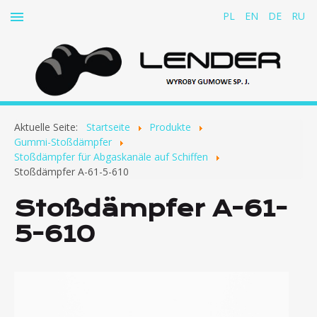
PL
EN
DE
RU
Start
Aktuelle Seite:
Startseite
Produkte
Über die Firma
Gummi-Stoßdämpfer
Stoßdämpfer für Abgaskanäle auf Schiffen
Produkte
Stoßdämpfer A-61-5-610
Gummigewebebänder zu Kabelabzügen
Stoßdämpfer A-61-
Gummi-Stoßdämpfer
5-610
Stoßdämpfer für Abgaskanäle auf Schiffen
Stoßdämpfer für Pumpen, Motoren, Ventilatoren
und andere Geräte
Stoßdämpfer und Puffer
Federtelleranschlüsse