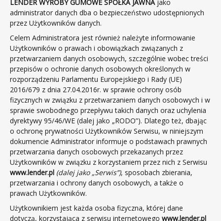
LENDER WYROBY GUMOWE SPÓŁKA JAWNA
jako
Amortyzator sprężarek powietrza
administrator danych dba o bezpieczeństwo udostępnionych
przez Użytkowników danych.
Amortyzator sit Mogensena
Celem Administratora jest również należyte informowanie
Osłony gumowe harmonijkowe
Użytkowników o prawach i obowiązkach związanych z
Wkłady sprzęgłowe
przetwarzaniem danych osobowych, szczególnie wobec treści
przepisów o ochronie danych osobowych określonych w
Uszczelnienia włazów okrętowych
rozporządzeniu Parlamentu Europejskiego i Rady (UE)
Uszczelnienia wg PN-89/w-88021
2016/679 z dnia 27.04.2016r. w sprawie ochrony osób
fizycznych w związku z przetwarzaniem danych osobowych i w
Uszczelnienia wg DIN 83 403
sprawie swobodnego przepływu takich danych oraz uchylenia
Uszczelnienia wg NS 6261 lub 6262 dla włazu
dyrektywy 95/46/WE (dalej jako „RODO”). Dlatego też, dbając
600x400 (740x540)
o ochronę prywatności Użytkowników Serwisu, w niniejszym
dokumencie Administrator informuje o podstawach prawnych
Membrany
przetwarzania danych osobowych przekazanych przez
Uszczelnienia studni i włazów kanalizacyjnych
Użytkowników w związku z korzystaniem przez nich z Serwisu
Profile
www.lender.pl
(dalej jako „Serwis”)
, sposobach zbierania,
przetwarzania i ochrony danych osobowych, a także o
Kompensatory drgań na rurociągach
prawach Użytkowników.
Wyroby gumowe - różne
Użytkownikiem jest każda osoba fizyczna, której dane
Blog
dotyczą, korzystająca z serwisu internetowego
www.lender.pl