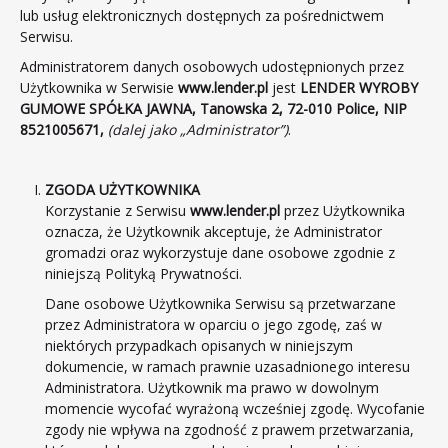
lub usług elektronicznych dostępnych za pośrednictwem
Kontakt
Serwisu.
Administratorem danych osobowych udostępnionych przez
Użytkownika w Serwisie
www.lender.pl
jest
LENDER WYROBY
GUMOWE SPÓŁKA JAWNA, Tanowska 2, 72-010 Police, NIP
8521005671,
(dalej jako „Administrator”)
.
ZGODA UŻYTKOWNIKA
Korzystanie z Serwisu
www.lender.pl
przez Użytkownika
oznacza, że Użytkownik akceptuje, że Administrator
gromadzi oraz wykorzystuje dane osobowe zgodnie z
niniejszą Polityką Prywatności.
Dane osobowe Użytkownika Serwisu są przetwarzane
przez Administratora w oparciu o jego zgodę, zaś w
niektórych przypadkach opisanych w niniejszym
dokumencie, w ramach prawnie uzasadnionego interesu
Administratora. Użytkownik ma prawo w dowolnym
momencie wycofać wyrażoną wcześniej zgodę. Wycofanie
zgody nie wpływa na zgodność z prawem przetwarzania,