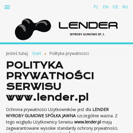
PL
EN
DE
RU
Start
Jesteś tutaj:
Start
Polityka prywatności
O firmie
POLITYKA
Produkty
PRYWATNOŚCI
Pasy gumowo-tkaninowe do odciągów kablowych
SERWISU
Amortyzatory gumowe
www.lender.pl
Amortyzator kanałów spalinowych statków
Amortyzator pomp wentylatorów silników i innych
Ochrona prywatności Użytkowników jest dla
LENDER
urządzeń
WYROBY GUMOWE SPÓŁKA JAWNA
szczególnie ważna. Z
tego względu Użytkownicy Serwisu
www.lender.pl
mają
Zderzaki i odbojniki
zagwarantowane wysokie standardy ochrony prywatności.
Łączniki sprężyste płytkowe