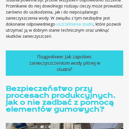
Przenikanie do niej dowolnego rodzaju cieczy może prowadzić
zarówno do uszkodzenia, jak i do niepożądanego
zanieczyszczenia wody. W związku z tym niezbędne jest
dokonanie odpowiedniego
uszczelnienia studni
, które pozwoli
utrzymać ją w dobrym stanie technicznym oraz uniknąć
skutków zanieczyszczeń.
Подробнее: Jak zapobiec
zanieczyszczeniom wody pitnej w
studni?
Bezpieczeństwo przy
procesach produkcyjnych.
Jak o nie zadbać z pomocą
elementów gumowych?