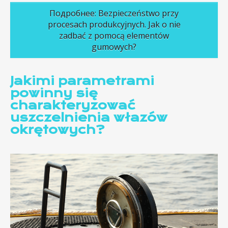
Подробнее: Bezpieczeństwo przy
procesach produkcyjnych. Jak o nie
zadbać z pomocą elementów
gumowych?
Jakimi parametrami
powinny się
charakteryzować
uszczelnienia włazów
okrętowych?