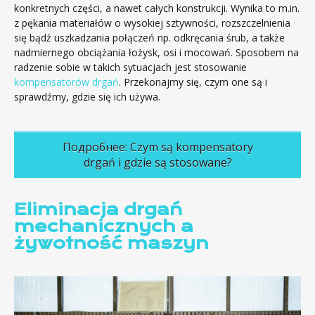
konkretnych części, a nawet całych konstrukcji. Wynika to m.in.
z pękania materiałów o wysokiej sztywności, rozszczelnienia
się bądź uszkadzania połączeń np. odkręcania śrub, a także
nadmiernego obciążania łożysk, osi i mocowań. Sposobem na
radzenie sobie w takich sytuacjach jest stosowanie
kompensatorów drgań
. Przekonajmy się, czym one są i
sprawdźmy, gdzie się ich używa.
Подробнее: Czym są kompensatory
drgań i gdzie są stosowane?
Eliminacja drgań
mechanicznych a
żywotność maszyn