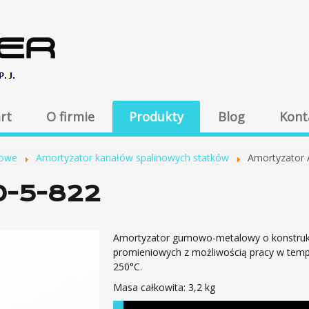
rt
O firmie
Produkty
Blog
Kont
mowe
Amortyzator kanałów spalinowych statków
Amortyzator 
0-5-822
Amortyzator gumowo-metalowy o konstrukc
promieniowych z możliwością pracy w tempe
250°C.
Masa całkowita: 3,2 kg