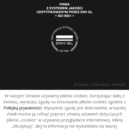
projekt i realizacja: SeeSite
W naszym Serwisie używamy plików cookies. Korzystając dalej z
Serwisu, wyrażasz zgodę na stosowanie plików cookies zgodnie z
Polityką prywatności
. Wyrażenie zgody jest dobrowolne, w każdej
chwili można ją cofnąć poprzez zmianę ustawień dotyczących
plików „cookies” w używanej przeglądarce internetowej. Kliknij
„Akceptuję”, aby ta informacja nie wyświetlała się więcej.