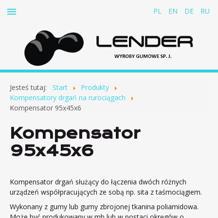
PL
EN
DE
RU
Start
Jesteś tutaj:
Start
Produkty
O firmie
Kompensatory drgań na rurociągach
Kompensator 95x45x6
Produkty
Kompensator
Pasy gumowo-tkaninowe do odciągów kablowych
95x45x6
Amortyzatory gumowe
Amortyzator kanałów spalinowych statków
Amortyzator pomp wentylatorów silników i innych
Kompensator drgań służący do łączenia dwóch różnych
urządzeń
urządzeń współpracujących ze sobą np. sita z taśmociągiem.
Zderzaki i odbojniki
Wykonany z gumy lub gumy zbrojonej tkanina poliamidowa.
Łączniki sprężyste płytkowe
Może być produkowany w mb lub w postaci okręgów o