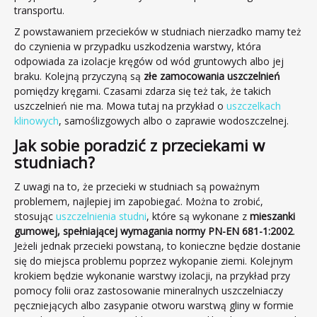
transportu.
Kontakt
Z powstawaniem przecieków w studniach nierzadko mamy też
do czynienia w przypadku uszkodzenia warstwy, która
odpowiada za izolacje kręgów od wód gruntowych albo jej
braku. Kolejną przyczyną są
złe zamocowania uszczelnień
pomiędzy kręgami. Czasami zdarza się też tak, że takich
uszczelnień nie ma. Mowa tutaj na przykład o
uszczelkach
klinowych
, samoślizgowych albo o zaprawie wodoszczelnej.
Jak sobie poradzić z przeciekami w
studniach?
Z uwagi na to, że przecieki w studniach są poważnym
problemem, najlepiej im zapobiegać. Można to zrobić,
stosując
uszczelnienia studni
, które są wykonane z
mieszanki
gumowej, spełniającej wymagania normy PN-EN 681-1:2002
.
Jeżeli jednak przecieki powstaną, to konieczne będzie dostanie
się do miejsca problemu poprzez wykopanie ziemi. Kolejnym
krokiem będzie wykonanie warstwy izolacji, na przykład przy
pomocy folii oraz zastosowanie mineralnych uszczelniaczy
pęczniejących albo zasypanie otworu warstwą gliny w formie