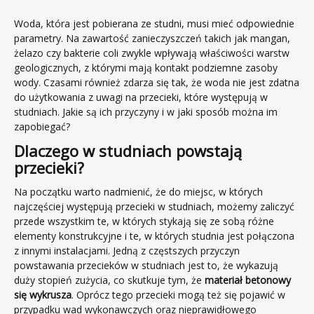
Amortyzator sprężarek powietrza
Woda, która jest pobierana ze studni, musi mieć odpowiednie
Amortyzator sit Mogensena
parametry. Na zawartość zanieczyszczeń takich jak mangan,
żelazo czy bakterie coli zwykle wpływają właściwości warstw
Osłony gumowe harmonijkowe
geologicznych, z którymi mają kontakt podziemne zasoby
Wkłady sprzęgłowe
wody. Czasami również zdarza się tak, że woda nie jest zdatna
do użytkowania z uwagi na przecieki, które występują w
Uszczelnienia włazów okrętowych
studniach. Jakie są ich przyczyny i w jaki sposób można im
Uszczelnienia wg PN-89/w-88021
zapobiegać?
Uszczelnienia wg DIN 83 403
Dlaczego w studniach powstają
Uszczelnienia wg NS 6261 lub 6262 dla włazu
przecieki?
600x400 (740x540)
Na początku warto nadmienić, że do miejsc, w których
Membrany
najczęściej występują przecieki w studniach, możemy zaliczyć
przede wszystkim te, w których stykają się ze sobą różne
Uszczelnienia studni i włazów kanalizacyjnych
elementy konstrukcyjne i te, w których studnia jest połączona
Profile
z innymi instalacjami. Jedną z częstszych przyczyn
Kompensatory drgań na rurociągach
powstawania przecieków w studniach jest to, że wykazują
duży stopień zużycia, co skutkuje tym, że
materiał betonowy
Wyroby gumowe - różne
się wykrusza
. Oprócz tego przecieki mogą też się pojawić w
Blog
przypadku wad wykonawczych oraz nieprawidłowego