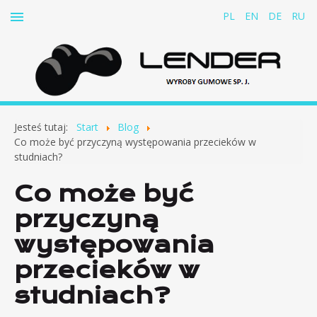
PL
EN
DE
RU
Start
Jesteś tutaj:
Start
Blog
O firmie
Co może być przyczyną występowania przecieków w
studniach?
Produkty
Co może być
Pasy gumowo-tkaninowe do odciągów kablowych
przyczyną
Amortyzatory gumowe
występowania
Amortyzator kanałów spalinowych statków
Amortyzator pomp wentylatorów silników i innych
przecieków w
urządzeń
studniach?
Zderzaki i odbojniki
Łączniki sprężyste płytkowe