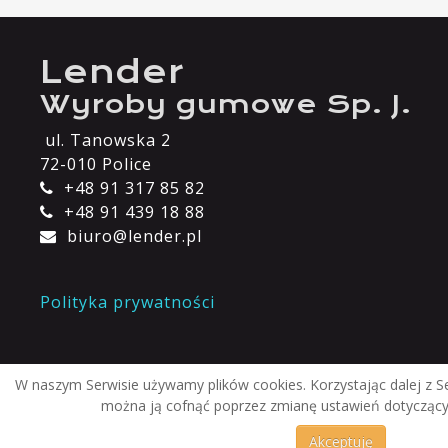
Lender
Wyroby gumowe Sp. J.
ul. Tanowska 2
72-010 Police
+48 91 317 85 82
+48 91 439 18 88
biuro@lender.pl
Polityka prywatności
W naszym Serwisie używamy plików cookies. Korzystając dalej z S
można ją cofnąć poprzez zmianę ustawień dotyczących 
Akceptuję