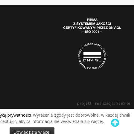
projekt i realizacja: SeeSite
tyką prywatności
. Wyrażenie zgody jest dobrowolne, w każdej chwili
ptuję”, aby ta informacja nie wyświetlała się więcej.
Dowiedz się więcej