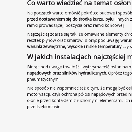
Co warto wiedzieć na temat osło
Na początek warto omówić pokrótce budowę i sposób
przed dostawaniem się do środka kurzu, pyłu
i innych 
ramki prowadzącej, poszycia oraz ramki końcowej.
Najczęściej zdarza się tak, że omawiane elementy chr
resztek płynów oraz smarów. Biorąc pod uwagę warunk
warunki zewnętrzne, wysokie i niskie temperatury
czy s
W jakich instalacjach najczęści
Biorąc pod uwagę trwałość i wytrzymałość osłon harm
napędowych oraz silników hydraulicznych
. Oprócz teg
pneumatycznym.
Nie sposób nie wspomnieć też o tym, że mogą być os
motoryzacji, czyli ochrona półosi napędowych przed
dłonie przed kontaktem z ruchomymi elementami. Ich 
przedsiębiorstwie.