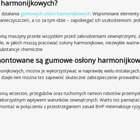
n harmonijkowych?
 działania
gumowych osłon harmonijkowych
. Wspomniane elementy 
zanieczyszczeń, a co za tym idzie – zapobiegać ich uszkodzeniom. Jeś
onią maszyny przede wszystkim przed zabrudzeniami zewnętrznymi, a
i, w jakich muszą pracować osłony harmonijkowe, niezwykle ważne j
ubstancje chemiczne.
ej montowane są gumowe osłony harmonijko
onijkowych, można je wykorzystywać w naprawdę wielu instalacjach.
o dzięki nim można też zapewnić skuteczne zabezpieczenie prowadnic
łoną wrzecion, przegubów oraz ruchomych ramion robotów przemysło
 niekorzystnym wpływem warunków zewnętrznych. Warto też pamiętać
montaż w połączeniu z przestrzeganiem zasad BHP minimalizuje ryz